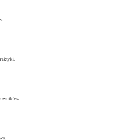
y.
aktyki.
acowników.
wa.