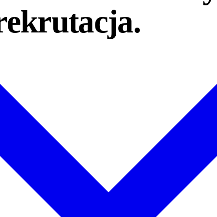
rekrutacja.
bami ludzkimi. Ponad 60 artykułów