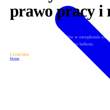
prawo pracy i 
Twoje źródło najnowszych trendów w zarządzaniu zaso
od praktyków — bez marketingowego bełkotu.
Czytaj blog
Home