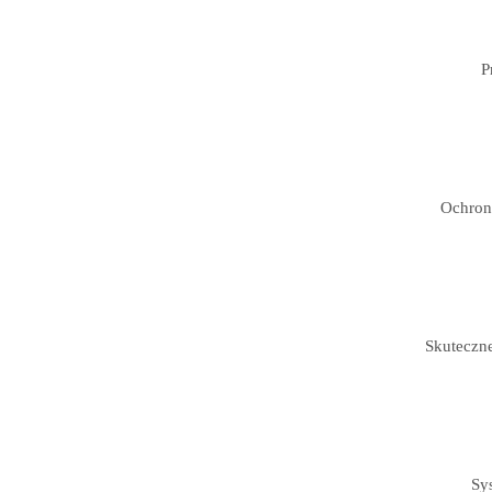
P
Ochron
Skuteczne
Sy