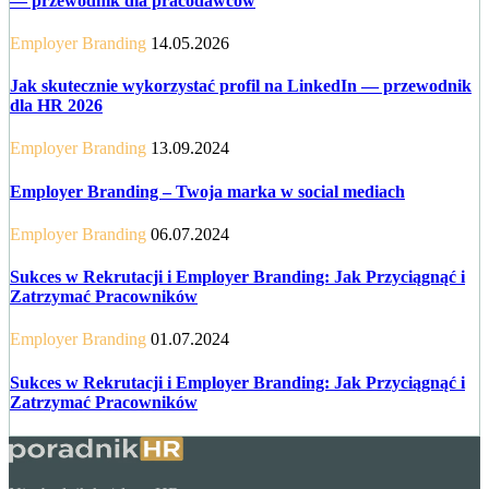
— przewodnik dla pracodawców
Employer Branding
14.05.2026
Jak skutecznie wykorzystać profil na LinkedIn — przewodnik
dla HR 2026
Employer Branding
13.09.2024
Employer Branding – Twoja marka w social mediach
Employer Branding
06.07.2024
Sukces w Rekrutacji i Employer Branding: Jak Przyciągnąć i
Zatrzymać Pracowników
Employer Branding
01.07.2024
Sukces w Rekrutacji i Employer Branding: Jak Przyciągnąć i
Zatrzymać Pracowników