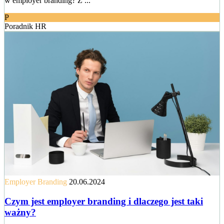
w employer branding? Z ...
P
Poradnik HR
Employer Branding
20.06.2024
Czym jest employer branding i dlaczego jest taki
ważny?